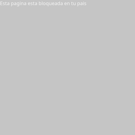
Esta pagina esta bloqueada en tu pais